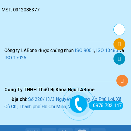
MST: 0312088377
Công ty LABone được chứng nhận
ISO 9001
,
ISO 13485
và
ISO 17025
Công Ty TNHH Thiết Bị Khoa Học LABone
Địa chỉ
:
Số 228/13/3 Nguyễn Thị Lắng, Ấp Phú Lợi, Xã
0978 782 147
Củ Chi, Thành phố Hồ Chí Minh, Việt Nam