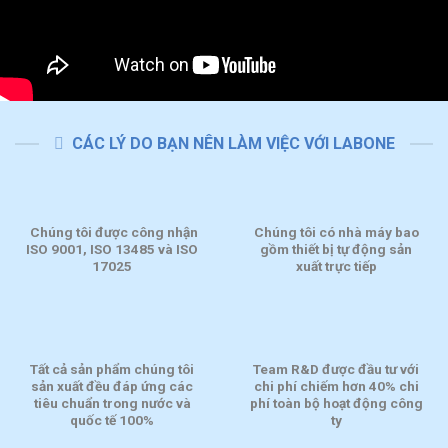
CÁC LÝ DO BẠN NÊN LÀM VIỆC VỚI LABONE
Chúng tôi được công nhận
Chúng tôi có nhà máy bao
ISO 9001, ISO 13485 và ISO
gồm thiết bị tự động sản
17025
xuất trực tiếp
Tất cả sản phẩm chúng tôi
Team R&D được đầu tư với
sản xuất đều đáp ứng các
chi phí chiếm hơn 40% chi
tiêu chuẩn trong nước và
phí toàn bộ hoạt động công
quốc tế 100%
ty