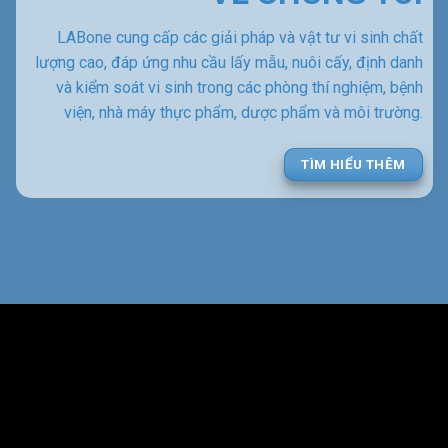
LABone cung cấp các giải pháp và vật tư vi sinh chất
lượng cao, đáp ứng nhu cầu lấy mẫu, nuôi cấy, định danh
và kiểm soát vi sinh trong các phòng thí nghiệm, bệnh
viện, nhà máy thực phẩm, dược phẩm và môi trường.
TÌM HIỂU THÊM