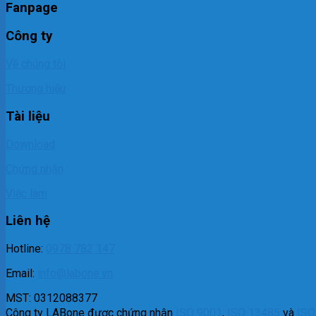
Fanpage
Công ty
Về chúng tôi
Thương hiệu
Tài liệu
Download
Chứng nhận
Việc làm
Liên hệ
Hotline:
0978 782 147
Email:
info@labone.vn
MST: 0312088377
Công ty LABone được chứng nhận
ISO 9001
,
ISO 13485
và
ISO