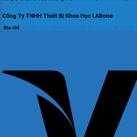
Công Ty TNHH Thiết Bị Khoa Học LABone
Địa chỉ
:
Số 228/13/3 Nguyễn Thị Lắng, Ấp Phú Lợi, Xã Củ Chi, 