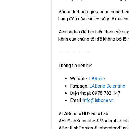
Với sự kết hợp giữa công nghệ tiên
hàng đầu của các cơ sở y tế mà còn 
Xem video để tìm hiểu thêm về quy
kênh của chúng tôi để không bỏ lỡ 
————————–
Thông tin liên hệ:
Website:
LABone
Fanpage:
LABone Scientific
Điện thoại: 0978 782 147
Email:
info@labone.vn
#LABone #HUYlab #Lab
#HUYlabScientific #ModernLabInt
#BestLabDesign #LaboratoryFurnit