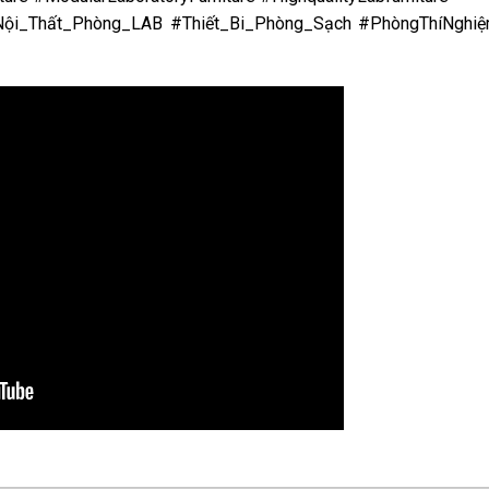
ội_Thất_Phòng_LAB #Thiết_Bi_Phòng_Sạch #PhòngThíNghiệm