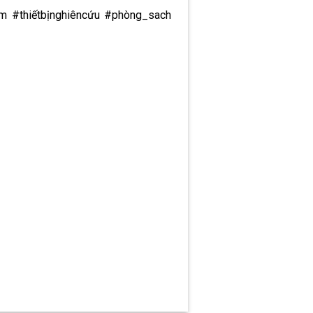
 #thiếtbịnghiêncứu #phòng_sach