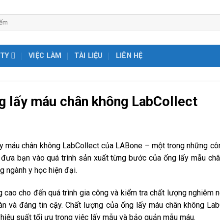
 TY
VIỆC LÀM
TÀI LIỆU
LIÊN HỆ
g lấy máu chân không LabCollect
ấy máu chân không LabCollect của LABone – một trong những côn
 sẽ đưa bạn vào quá trình sản xuất từng bước của ống lấy mẫu ch
g ngành y học hiện đại.
ng cao cho đến quá trình gia công và kiểm tra chất lượng nghiêm
n và đáng tin cậy. Chất lượng của ống lấy máu chân không LabC
 hiệu suất tối ưu trong việc lấy mẫu và bảo quản mẫu máu.