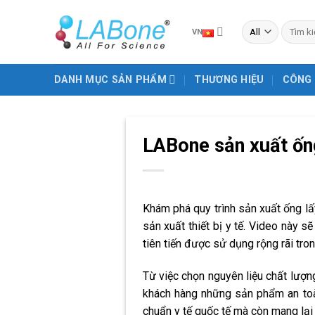
Skip
to
Tìm
VN
kiếm:
content
DANH MỤC SẢN PHẨM
THƯƠNG HIỆU
CÔNG
LABone sản xuất ốn
Khám phá quy trình sản xuất ống l
sản xuất thiết bị y tế. Video này
tiên tiến được sử dụng rộng rãi tron
Từ việc chọn nguyên liệu chất lượ
khách hàng những sản phẩm an toà
chuẩn y tế quốc tế mà còn mang lại