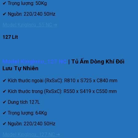
✔ Trọng lượng: 50Kg
✔ Nguồn: 220/240 50Hz
Model KingIncu_55 NC ➔
127 Lít
Model KingIncu_127 NC
| Tủ Ấm Dòng Khí Đối
Lưu Tự Nhiên
✔ Kích thước ngoài (RxSxC): R810 x S725 x C840 mm
✔ Kích thước trong (RxSxC): R550 x S419 x C550 mm
✔ Dung tích 127L
✔ Trọng lượng: 64Kg
✔ Nguồn: 220/240 50Hz
Model KingIncu_127 NC ➔