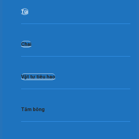
Túi
Chai
Vật tư tiêu hao
Tăm bông