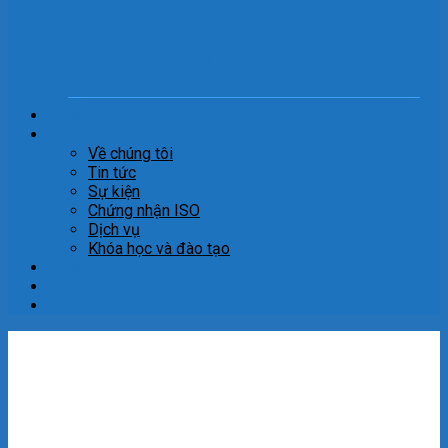
Máu cừu, máu ngựa
Thương hiệu
Công ty
Về chúng tôi
Tin tức
Sự kiện
Chứng nhận ISO
Dịch vụ
Khóa học và đào tạo
Việc làm
Tài liệu
Liên hệ