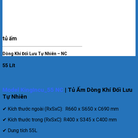
tủ ấm
Dòng Khí Đối Lưu Tự Nhiên – NC
55 Lít
Model KingIncu_55 NC
| Tủ Ấm Dòng Khí Đối Lưu
Tự Nhiên
✔ Kích thước ngoài (RxSxC): R660 x S650 x C690 mm
✔ Kích thước trong (RxSxC): R400 x S345 x C400 mm
✔ Dung tích 55L