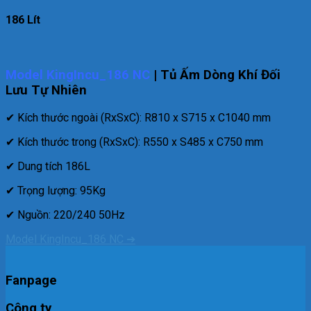
186 Lít
Model KingIncu_186 NC
| Tủ Ấm Dòng Khí Đối
Lưu Tự Nhiên
✔ Kích thước ngoài (RxSxC): R810 x S715 x C1040 mm
✔ Kích thước trong (RxSxC): R550 x S485 x C750 mm
✔ Dung tích 186L
✔ Trọng lượng: 95Kg
✔ Nguồn: 220/240 50Hz
Model KingIncu_186 NC ➔
Fanpage
Công ty