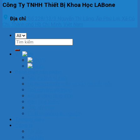
Công Ty TNHH Thiết Bị Khoa Học LABone
Địa chỉ
:
Số 228/13/3 Nguyễn Thị Lắng, Ấp Phú Lợi, Xã Củ
Chi, Thành phố Hồ Chí Minh, Việt Nam
Tìm
kiếm:
Vn
Vn
En
Danh mục sản phẩm
Môi trường vi sinh
Bộ dụng cụ lấy mẫu và vận chuyển mẫu
Thử nghiệm vô trùng
Môi trường tăng sinh
Đệm pha loãng
Ống lấy máu
Thiết bị phòng thí nghiệm
Thương hiệu
Công ty
Tin tức
Sự kiện