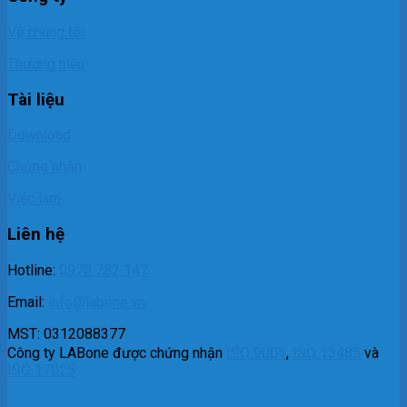
Về chúng tôi
Thương hiệu
Tài liệu
Download
Chứng nhận
Việc làm
Liên hệ
Hotline:
0978 782 147
Email:
info@labone.vn
MST: 0312088377
Công ty LABone được chứng nhận
ISO 9001
,
ISO 13485
và
ISO 17025