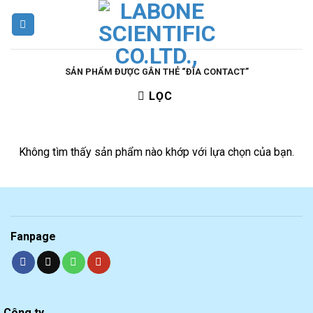
Skip
to
content
SẢN PHẨM ĐƯỢC GẮN THẺ “ĐĨA CONTACT”
LỌC
Không tìm thấy sản phẩm nào khớp với lựa chọn của bạn.
Fanpage
Công ty