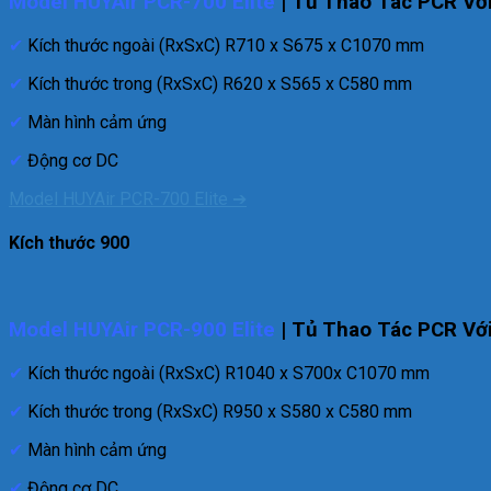
Model HUYAir PCR-700 Elite
| Tủ Thao Tác PCR Vớ
✔
Kích thước ngoài (RxSxC) R710 x S675 x C1070 mm
✔
Kích thước trong (RxSxC) R620 x S565 x C580 mm
✔
Màn hình cảm ứng
✔
Động cơ DC
Model HUYAir PCR-700 Elite ➔
Kích thước 900
Model HUYAir PCR-900 Elite
| Tủ Thao Tác PCR Vớ
✔
Kích thước ngoài (RxSxC) R1040 x S700x C1070 mm
✔
Kích thước trong (RxSxC) R950 x S580 x C580 mm
✔
Màn hình cảm ứng
✔
Động cơ DC