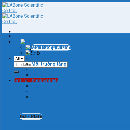
Skip
to
content
Danh mục sản phẩm
Vn
Môi trường vi sinh
Vn
Bô dụng cụ lấy mẫu và vận chuyển mẫu
En
Thử nghiệm vô trùng
Tìm
Môi trường tăng sinh
kiếm:
Đệm pha loãng
Vật tư tiêu hao
Hotline: 0978 782 147
Thuốc nhuộm
Test Nhanh và thuốc thử
Vận chuyển virus
Huyết thanh và huyết tương
Đĩa - Plate