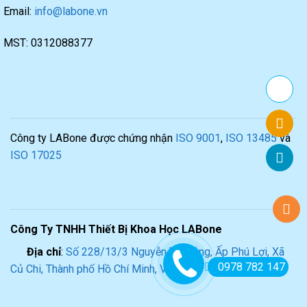
Email:
info@labone.vn
MST: 0312088377
Công ty LABone được chứng nhận
ISO 9001
,
ISO 13485
và
ISO 17025
Công Ty TNHH Thiết Bị Khoa Học LABone
Địa chỉ
:
Số 228/13/3 Nguyễn Thị Lắng, Ấp Phú Lợi, Xã
0978 782 147
Củ Chi, Thành phố Hồ Chí Minh, Việt Nam